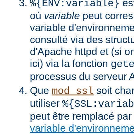
est
%{ENV:variable}
où
variable
peut corres
variable d'environneme
consulté via des struct
d'Apache httpd et (si o
ici) via la fonction
get
processus du serveur 
Que
soit cha
mod_ssl
utiliser
%{SSL:variab
peut être remplacé par
variable d'environnem