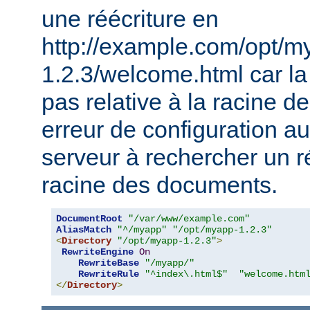
une réécriture en
http://example.com/opt/m
1.2.3/welcome.html car la 
pas relative à la racine 
erreur de configuration au
serveur à rechercher un ré
racine des documents.
DocumentRoot
"/var/www/example.com"
AliasMatch
"^/myapp"
"/opt/myapp-1.2.3"
<
Directory
"/opt/myapp-1.2.3"
>
RewriteEngine
On
RewriteBase
"/myapp/"
RewriteRule
"^index\.html$"
"welcome.htm
</
Directory
>