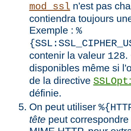
n'est pas cha
mod_ssl
contiendra toujours un
Exemple :
%
{SSL:SSL_CIPHER_U
contenir la valeur
.
128
disponibles même si l'
de la directive
SSLOpt
définie.
On peut utiliser
%{HTT
tête
peut correspondre 
MIME HTTP, pour extrai