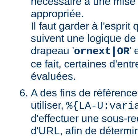
nécessaire à une mise
appropriée.
Il faut garder à l'esprit
suivent une logique de c
drapeau '
' 
ornext|OR
ce fait, certaines d'ent
évaluées.
A des fins de référence
utiliser,
%{LA-U:vari
d'effectuer une sous-r
d'URL, afin de détermin