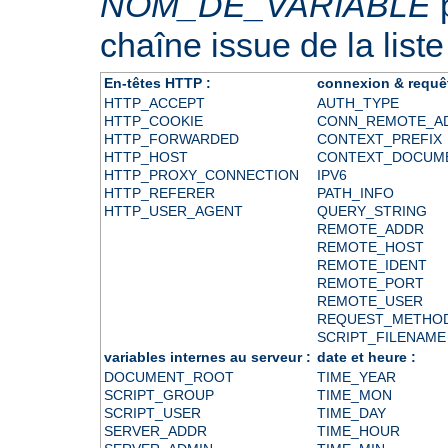
NOM_DE_VARIABLE
p
chaîne issue de la liste
En-têtes HTTP :
connexion & requê
HTTP_ACCEPT
AUTH_TYPE
HTTP_COOKIE
CONN_REMOTE_A
HTTP_FORWARDED
CONTEXT_PREFIX
HTTP_HOST
CONTEXT_DOCUM
HTTP_PROXY_CONNECTION
IPV6
HTTP_REFERER
PATH_INFO
HTTP_USER_AGENT
QUERY_STRING
REMOTE_ADDR
REMOTE_HOST
REMOTE_IDENT
REMOTE_PORT
REMOTE_USER
REQUEST_METHO
SCRIPT_FILENAME
variables internes au serveur :
date et heure :
DOCUMENT_ROOT
TIME_YEAR
SCRIPT_GROUP
TIME_MON
SCRIPT_USER
TIME_DAY
SERVER_ADDR
TIME_HOUR