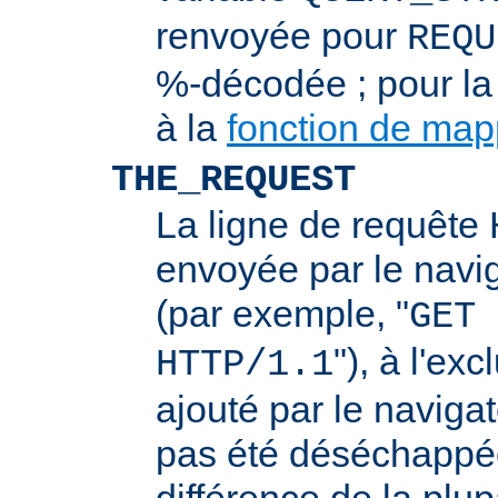
renvoyée pour
REQU
%-décodée ; pour la
à la
fonction de ma
THE_REQUEST
La ligne de requêt
envoyée par le navi
(par exemple, "
GET 
"), à l'ex
HTTP/1.1
ajouté par le navigat
pas été déséchappée
différence de la plup