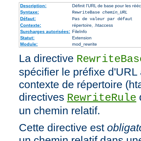
Description:
Définit l'URL de base pour les rééc
Syntaxe:
RewriteBase
chemin_URL
Défaut:
Pas de valeur par défaut
Contexte:
répertoire, .htaccess
Surcharges autorisées:
FileInfo
Statut:
Extension
Module:
mod_rewrite
La directive
RewriteBas
spécifier le préfixe d'URL 
contexte de répertoire (ht
directives
RewriteRule
un chemin relatif.
Cette directive est
obligat
un chemin relatif dans une