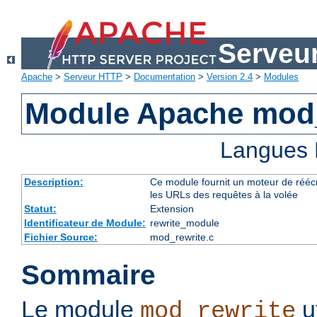
Serveu
Apache
>
Serveur HTTP
>
Documentation
>
Version 2.4
>
Modules
Module Apache mod_
Langues 
Description:
Ce module fournit un moteur de réécr
les URLs des requêtes à la volée
Statut:
Extension
Identificateur de Module:
rewrite_module
Fichier Source:
mod_rewrite.c
Sommaire
Le module
u
mod_rewrite