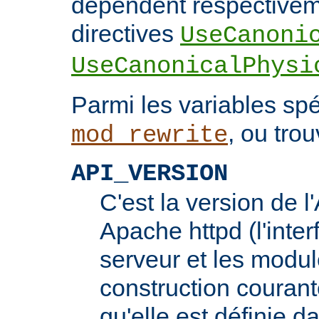
dépendent respectivem
directives
UseCanoni
UseCanonicalPhysi
Parmi les variables spé
, ou trou
mod_rewrite
API_VERSION
C'est la version de 
Apache httpd (l'inter
serveur et les modul
construction courante
qu'elle est définie d