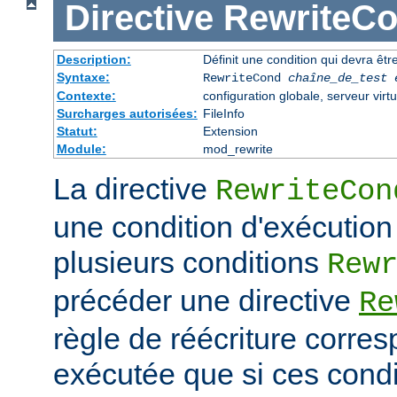
Directive
RewriteC
Description:
Définit une condition qui devra être
Syntaxe:
RewriteCond
chaîne_de_test
Contexte:
configuration globale, serveur virtu
Surcharges autorisées:
FileInfo
Statut:
Extension
Module:
mod_rewrite
La directive
RewriteCon
une condition d'exécution
plusieurs conditions
Rew
précéder une directive
Re
règle de réécriture corres
exécutée que si ces condi