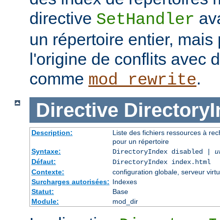
directive
ava
SetHandler
un répertoire entier, mais
l'origine de conflits avec
comme
.
mod_rewrite
Directive
Directory
Description:
Liste des fichiers ressources à re
pour un répertoire
Syntaxe:
DirectoryIndex disabled |
u
Défaut:
DirectoryIndex index.html
Contexte:
configuration globale, serveur virtu
Surcharges autorisées:
Indexes
Statut:
Base
Module:
mod_dir