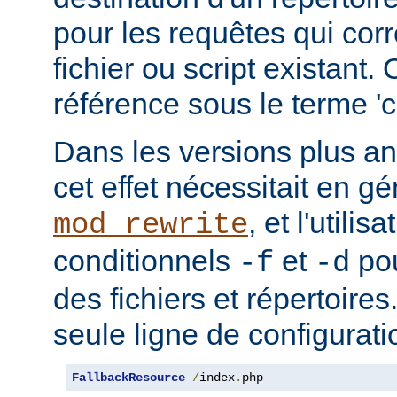
pour les requêtes qui cor
fichier ou script existant.
référence sous le terme 'co
Dans les versions plus an
cet effet nécessitait en gé
, et l'utilis
mod_rewrite
conditionnels
et
pou
-f
-d
des fichiers et répertoire
seule ligne de configurati
FallbackResource
/
index
.
php