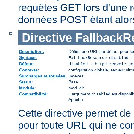
requêtes GET lors d'une re
données POST étant alor
Directive
FallbackR
Description:
Définit une URL par défaut pour les
Syntaxe:
FallbackResource disabled 
Défaut:
disabled - httpd renvoie un
Contexte:
configuration globale, serveur virtu
Surcharges autorisées:
Indexes
Statut:
Base
Module:
mod_dir
Compatibilité:
L'argument
est disponib
disabled
Apache.
Cette directive permet de 
pour toute URL qui ne co