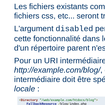
Les fichiers existants c
fichiers css, etc... seront
L'argument
per
disabled
cette fonctionnalité dans l
d'un répertoire parent n'e
Pour un URI intermédiaire
http://example.com/blog/
,
intermédiaire doit être sp
locale
:
<
Directory
"/web/example.com/htdocs/blog"
>
FallbackResource
/
blog
/
index
.