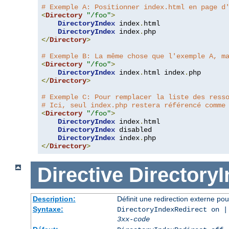
# Exemple A: Positionner index.html en page d
<
Directory
"/foo"
>
DirectoryIndex
 index
.
html

DirectoryIndex
 index
.
</
Directory
>
# Exemple B: La même chose que l'exemple A, m
<
Directory
"/foo"
>
DirectoryIndex
 index
.
html index
.
</
Directory
>
# Exemple C: Pour remplacer la liste des ress
# Ici, seul index.php restera référencé comme
<
Directory
"/foo"
>
DirectoryIndex
 index
.
html

DirectoryIndex
 disabled

DirectoryIndex
 index
.
</
Directory
>
Directive
Directory
Description:
Définit une redirection externe pou
Syntaxe:
DirectoryIndexRedirect on |
3xx-code