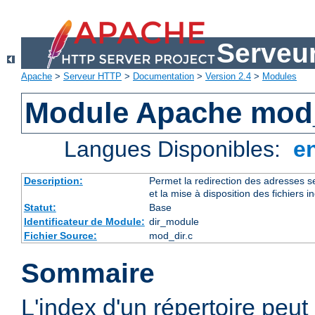
Serveu
Apache
>
Serveur HTTP
>
Documentation
>
Version 2.4
>
Modules
Module Apache mod
Langues Disponibles:
e
Description:
Permet la redirection des adresses se
et la mise à disposition des fichiers i
Statut:
Base
Identificateur de Module:
dir_module
Fichier Source:
mod_dir.c
Sommaire
L'index d'un répertoire peut