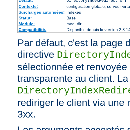
Défaut:
DirectoryIndexRedirect off
Contexte:
configuration globale, serveur virtu
Surcharges autorisées:
Indexes
Statut:
Base
Module:
mod_dir
Compatibilité:
Disponible depuis la version 2.3.1
Par défaut, c'est la page d
directive
DirectoryInd
sélectionnée et renvoyée
transparente au client. La
DirectoryIndexRedir
rediriger le client via une
3xx.
Les arguments acceptés s