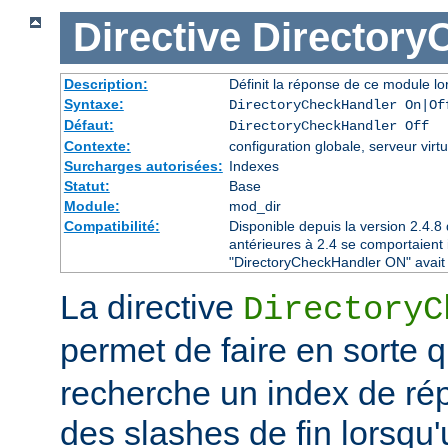
Directive
Directory
Description:
Définit la réponse de ce module lor
Syntaxe:
DirectoryCheckHandler On|Of
Défaut:
DirectoryCheckHandler Off
Contexte:
configuration globale, serveur virtu
Surcharges autorisées:
Indexes
Statut:
Base
Module:
mod_dir
Compatibilité:
Disponible depuis la version 2.4.
antérieures à 2.4 se comportaient
"DirectoryCheckHandler ON" avait é
La directive
DirectoryC
permet de faire en sorte 
recherche un index de rép
des slashes de fin lorsqu'