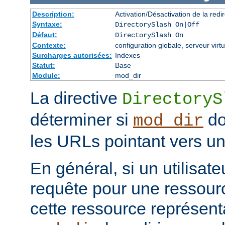
Description:
Activation/Désactivation de la redir
Syntaxe:
DirectorySlash On|Off
Défaut:
DirectorySlash On
Contexte:
configuration globale, serveur virtu
Surcharges autorisées:
Indexes
Statut:
Base
Module:
mod_dir
La directive
DirectoryS
déterminer si
do
mod_dir
les URLs pointant vers un 
En général, si un utilisat
requête pour une ressourc
cette ressource représenta