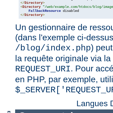
</
Directory
>
<
Directory
"/web/example.com/htdocs/blog/imag
FallbackResource
</
Directory
>
Un gestionnaire de ressou
(dans l'exemple ci-dessu
) peu
/blog/index.php
la requête originale via l
. Pour accé
REQUEST_URI
en PHP, par exemple, util
$_SERVER['REQUEST_U
Langues D