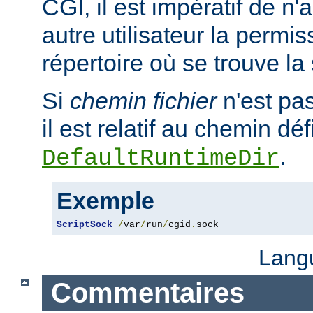
CGI, il est impératif de n
autre utilisateur la permis
répertoire où se trouve la
Si
chemin fichier
n'est pa
il est relatif au chemin déf
.
DefaultRuntimeDir
Exemple
ScriptSock
/
var
/
run
/
cgid
.
sock
Lang
Commentaires