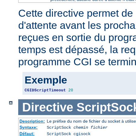
Cette directive permet de 
d'attente avant les proch
reçues en sortie du prog
temps est dépassé, la req
programme CGI se termin
Exemple
CGIDScriptTimeout
20
Directive
ScriptSoc
Description:
Le préfixe du nom de fichier du socket à util
Syntaxe:
ScriptSock
chemin fichier
Défaut:
ScriptSock cgisock