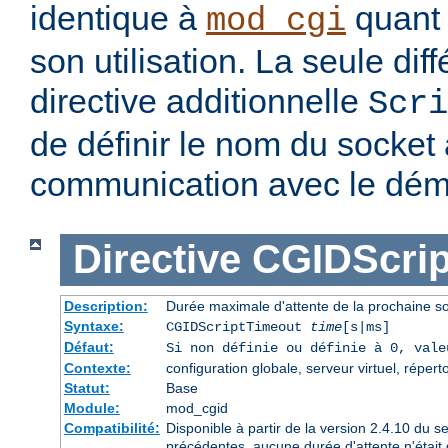
identique à
quant 
mod_cgi
son utilisation. La seule dif
directive additionnelle
Scri
de définir le nom du socket à
communication avec le dé
Directive
CGIDScrip
Description:
Durée maximale d'attente de la prochaine 
Syntaxe:
CGIDScriptTimeout
time
[s|ms]
Défaut:
Si non définie ou définie à 0, val
Contexte:
configuration globale, serveur virtuel, répert
Statut:
Base
Module:
mod_cgid
Compatibilité:
Disponible à partir de la version 2.4.10 du 
précédentes, aucune durée d'attente n'était 