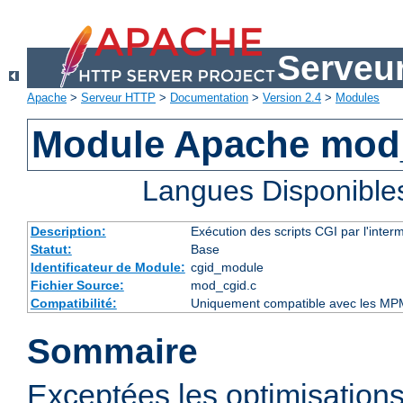
Serveu
Apache
>
Serveur HTTP
>
Documentation
>
Version 2.4
>
Modules
Module Apache mod
Langues Disponible
Description:
Exécution des scripts CGI par l'inte
Statut:
Base
Identificateur de Module:
cgid_module
Fichier Source:
mod_cgid.c
Compatibilité:
Uniquement compatible avec les MP
Sommaire
Exceptées les optimisations 